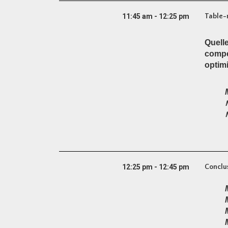
11:45 am - 12:25 pm
Table-
Quelle
compét
optimi
12:25 pm - 12:45 pm
Conclus