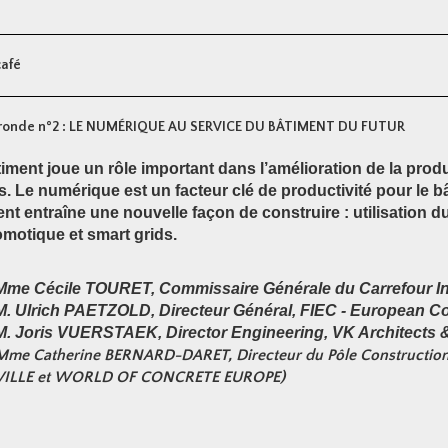
café
ronde n°2 : LE NUMÉRIQUE AU SERVICE DU BÂTIMENT DU FUTUR
iment joue un rôle important dans l’amélioration de la product
. Le numérique est un facteur clé de productivité pour le 
nt entraîne une nouvelle façon de construire : utilisation d
motique et smart grids.
Mme Cécile TOURET, Commissaire Générale du Carrefour Int
M. Ulrich PAETZOLD, Directeur Général, FIEC - European Co
M. Joris VUERSTAEK, Director Engineering, VK Architects 
Mme Catherine BERNARD-DARET, Directeur du Pôle Constructi
VILLE et WORLD OF CONCRETE EUROPE)