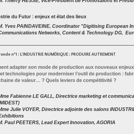
M. Thierry HESSE, Vice-Président de Promosalons et Prési
strie du Futur : enjeux et état des lieux
M. Yves PAINDAVEINE, Coordinator "Digitising European I
Communications Networks, Content & Technology DG, Eu
ronde n°1 : L'INDUSTRIE NUMÉRIQUE : PRODUIRE AUTREMENT
nt adapter son mode de production aux nouveaux enjeux ind
 et technologies pour moderniser l’outil de production : fabri
chaine de valeur… ? Quels leviers de compétitivité ?
Mme Fabienne LE GALL, Directrice marketing et communicati
(MIDEST)
Mme Julie VOYER, Directrice adjointe des salons INDUST
Exhibitions
M. Paul PEETERS, Lead Expert Innovation, AGORIA