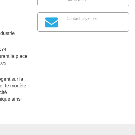
Show map
Contact organizer
ndustrie
 et
rant la place
ces
ogent sur la
mer le modèle
cité
gique ainsi