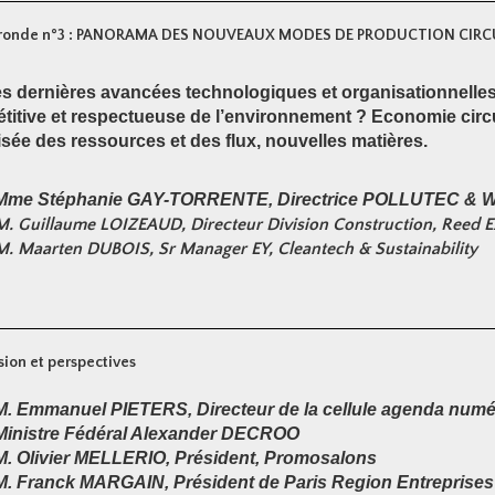
ronde n°3 : PANORAMA DES NOUVEAUX MODES DE PRODUCTION CIRC
s dernières avancées technologiques et organisationnelles p
itive et respectueuse de l’environnement ? Economie circul
sée des ressources et des flux, nouvelles matières.
Mme Stéphanie GAY-TORRENTE, Directrice POLLUTEC & 
M. Guillaume LOIZEAUD, Directeur Division Construction, Ree
M. Maarten DUBOIS, Sr Manager EY, Cleantech & Sustainability
ion et perspectives
M. Emmanuel PIETERS, Directeur de la cellule agenda numér
Ministre Fédéral Alexander DECROO
M. Olivier MELLERIO, Président, Promosalons
M. Franck MARGAIN, Président de Paris Region Entreprises e