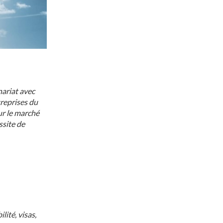
nariat avec
reprises du
ur le marché
ssite de
lité, visas,