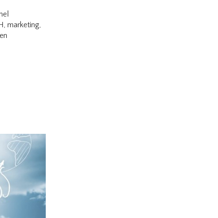
nel
H, marketing,
ien