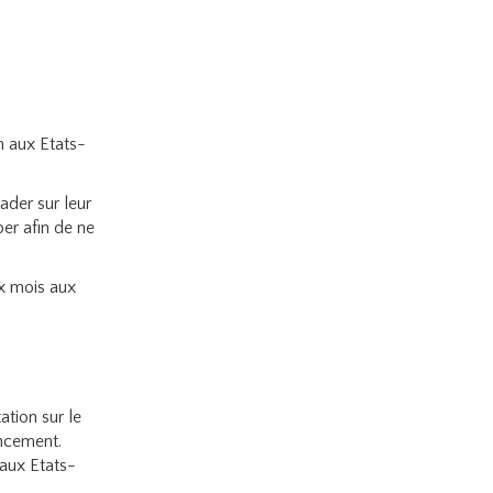
n aux Etats-
ader sur leur
per afin de ne
ix mois aux
ation sur le
ancement.
 aux Etats-