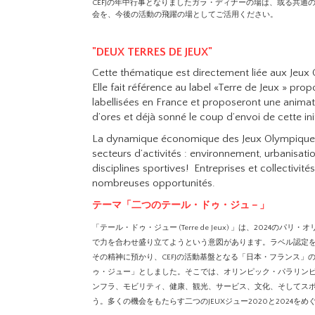
CEFJの年中行事となりましたガラ・ディナーの場は、或る共
会を、今後の活動の飛躍の場としてご活用ください。
"DEUX TERRES DE JEUX"
Cette thématique est directement liée aux Jeux
Elle fait référence au label «Terre de Jeux » p
labellisées en France et proposeront une anima
d’ores et déjà sonné le coup d’envoi de cette ini
La dynamique économique des Jeux Olympiques
secteurs d’activités : environnement, urbanisation
disciplines sportives! Entreprises et collectivi
nombreuses opportunités.
テーマ「二つのテール・ドゥ・ジュ－」
「テール・ドゥ・ジュー (Terre de Jeux) 」は、20
で力を合わせ盛り立てようという意図があります。ラベル認定を
その精神に預かり、CEFJの活動基盤となる「日本・フランス」
ゥ・ジュー」としました。そこでは、オリンピック・パラリン
ンフラ、モビリティ、健康、観光、サービス、文化、そしてス
う。多くの機会をもたらす二つのJEUXジュー2020と2024