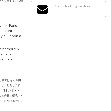
一同に会するこの機
Contacter l'organisateur
o et Paris.
s seront
by au Japon a
de nombreux
ultiples
i offre de
の行事ではなく全国
こと、とあります。
・日本の地)・ド
ゆる分野：環境、イ
彫りにされるでしょ