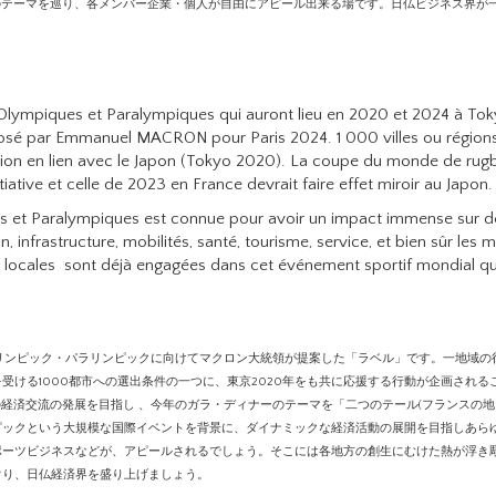
通のテーマを巡り、各メンバー企業・個人が自由にアピール出来る場です。日仏ビジネス界が
 Olympiques et Paralympiques qui auront lieu en 2020 et 2024 à Toky
roposé par Emmanuel MACRON pour Paris 2024. 1 000 villes ou région
tion en lien avec le Japon (Tokyo 2020). La coupe du monde de rug
tiative et celle de 2023 en France devrait faire effet miroir au Japon.
 et Paralympiques est connue pour avoir un impact immense sur 
, infrastructure, mobilités, santé, tourisme, service, et bien sûr les m
tés locales sont déjà engagées dans cet événement sportif mondial qu
24のパリ・オリンピック・パラリンピックに向けてマクロン大統領が提案した「ラベル」です。一地域
受ける1000都市への選出条件の一つに、東京2020年をも共に応援する行動が企画される
の経済交流の発展を目指し 、今年のガラ・ディナーのテーマを「二つのテール(フランスの地
ピックという大規模な国際イベントを背景に、ダイナミックな経済活動の展開を目指しあら
ポーツビジネスなどが、アピールされるでしょう。そこには各地方の創生にむけた熱が浮き
をめぐり、日仏経済界を盛り上げましょう。