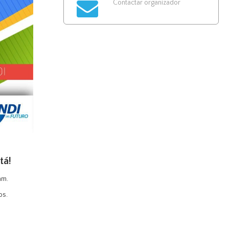
Contactar organizador
tá!
am.
os.