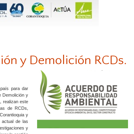
ción y Demolición RCDs.
 país para dar
e Demolición y
 realizan este
oras de RCDs,
Corantioquia y
 actual de las
estigaciones y