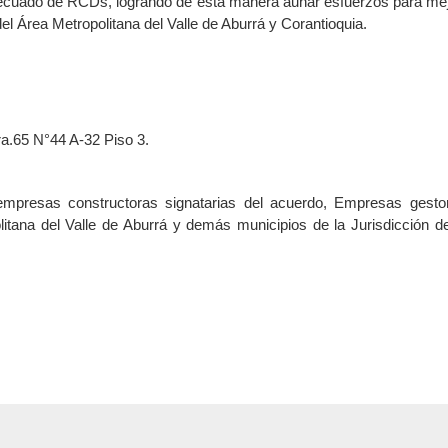
ecuado de RCDs, logrando de esta manera aunar esfuerzos para mejo
el Área Metropolitana del Valle de Aburrá y Corantioquia.
ra.65 N°44 A-32 Piso 3.
empresas constructoras signatarias del acuerdo, Empresas gest
itana del Valle de Aburrá y demás municipios de la Jurisdicción de