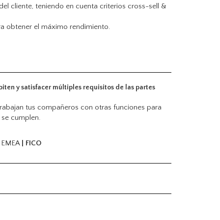
l cliente, teniendo en cuenta criterios cross-sell &
ra obtener el máximo rendimiento.
ten y satisfacer múltiples requisitos de las partes
trabajan tus compañeros con otras funciones para
s se cumplen.
S) EMEA
| FICO