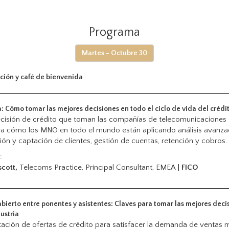
Programa
Martes - Octubre 30
ción y café de bienvenida
: Cómo tomar las mejores decisiones en todo el ciclo de vida del crédi
cisión de crédito que toman las compañías de telecomunicaciones 
a cómo los MNO en todo el mundo están aplicando análisis avanzad
ión y captación de clientes, gestión de cuentas, retención y cobros.
:
scott,
Telecoms Practice, Principal Consultant, EMEA
| FICO
bierto entre ponentes y asistentes: Claves para tomar las mejores deci
dustria
ción de ofertas de crédito para satisfacer la demanda de ventas m