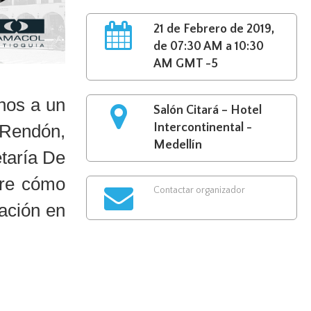
21 de Febrero de 2019,
de 07:30 AM a 10:30
AM GMT -5
rnos a un
Salón Citará – Hotel
 Rendón,
Intercontinental -
Medellín
etaría De
obre cómo
Contactar organizador
zación en