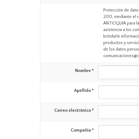
Protección de datos
2013, mediante el 
ANTIOQUIA para la 
asistencia a los co
brindarle informaci
productos y servici
de los datos perso
comunicaciones@ca
Nombre *
Apellido *
Correo electrónico *
Compañía *