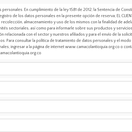
 personales. En cumplimiento de la ley 1581 de 2012, la Sentencia de Const
registro de los datos personales en la presente opción de reserva, EL CL
recolección, almacenamiento y uso de los mismos con la finalidad de adelan
mités sectoriales, así como para informarle sobre sus productos y servicio
ón relacionada con el sector y nuestros afiliados y para el envío de la soli
os. Para consultar la política de tratamiento de datos personales y el modo 
nales, ingresar a la página de internet www.camacolantioquia.org.co o cont
macolantioquia.org.co