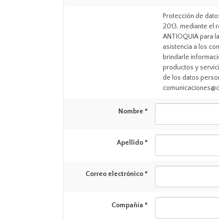
Protección de datos
2013, mediante el 
ANTIOQUIA para la 
asistencia a los co
brindarle informaci
productos y servici
de los datos perso
comunicaciones@ca
Nombre *
Apellido *
Correo electrónico *
Compañía *