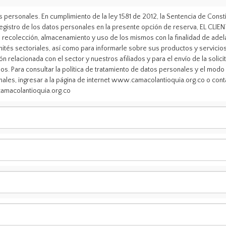
 personales. En cumplimiento de la ley 1581 de 2012, la Sentencia de Const
registro de los datos personales en la presente opción de reserva, EL CL
recolección, almacenamiento y uso de los mismos con la finalidad de adelan
mités sectoriales, así como para informarle sobre sus productos y servicio
ón relacionada con el sector y nuestros afiliados y para el envío de la soli
os. Para consultar la política de tratamiento de datos personales y el modo 
nales, ingresar a la página de internet www.camacolantioquia.org.co o cont
macolantioquia.org.co