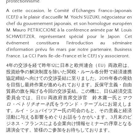
protectionnisme.
A cette occasion, le Comité d’Echanges Franco-Japonais
(CEFJ) a le plaisir d’accueillir M. Yoichi SUZUKI, négociateur en
chef du gouvernement japonais, et son homologue européen
M. Mauro PETRICCIONE à la conférence animée par M. Louis
SCHWEITZER, représentant spécial pour le Japon. Cet
événement constituera l’introduction au séminaire
d’information prévu fin mars par notre partenaire, Business
France. La CCI Paris Ile-de-France et le CEFJ s’y associeront
.
4年の交渉を経て昨年12に日本と欧州連合（EU）両政府は、
投資紛争の解決制度を除いた関税・ルール各分野で経済連携
協定締結へ向けての交渉妥結に至りました。2019年春の発効
を目指し最終作業が進められております。反保守主義・自由
貿易の旗を掲げる今回の交渉妥結。この機に、日仏経済交流
委員会では、日EU 両政府首席交渉官 鈴木庸一氏と
マウ
ロ・ペトリチオーネ氏
をラウンド・テーブルにお迎えしま
す。ルイ・シュバイツアー氏の司会のもと、その意義と経済
活動に与える影響をめぐりお話をうかがいます。3月末のビ
ジネス・フランスによる企業向け情報セミナーの序章となる
講演会です。皆様のご参加をお待ちしております。